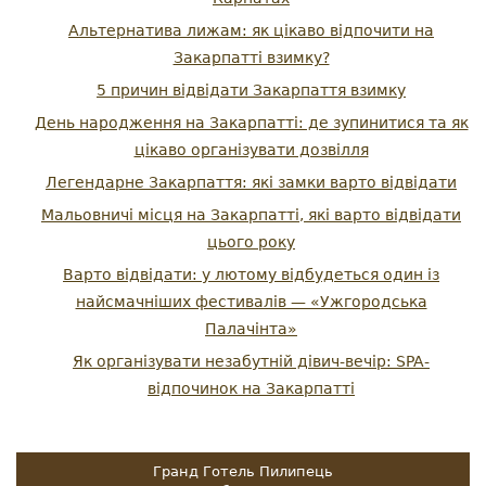
Альтернатива лижам: як цікаво відпочити на
Закарпатті взимку?
5 причин відвідати Закарпаття взимку
День народження на Закарпатті: де зупинитися та як
цікаво організувати дозвілля
Легендарне Закарпаття: які замки варто відвідати
Мальовничі місця на Закарпатті, які варто відвідати
цього року
Варто відвідати: у лютому відбудеться один із
найсмачніших фестивалів — «Ужгородська
Палачінта»
Як організувати незабутній дівич-вечір: SPA-
відпочинок на Закарпатті
Гранд Готель Пилипець