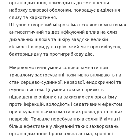
органів дихання, призводить до зменшення
набряку слизової оболонки, покращує виділення
слизу та харкотиння.
Штучно створений мікроклімат соляної кімнати має
антисептичний та дезінфікуючий вплив на слиз
дихальних шляхів та шкіру завдяки великій
кількості хлориду натрію, який має противірусну,
бактерицидну та протигрибкову дію.
Мікрокліматичні умови соляної кімнати при
тривалому застосуванні позитивно впливають на
стан серцево-судинної, нервової, ендокринної та
імунної систем. Ці умови також сприяють
підвищенню опірних та захисних сил організму
проти інфекцій, володіють і седативним ефектом
при лікуванні психосоматичних розладів та інших
неврозів. Тривале перебування в соляній кімнаті
більш ефективне у лікуванні таких захворювань
органів дихання: бронхіальна астма, хронічні