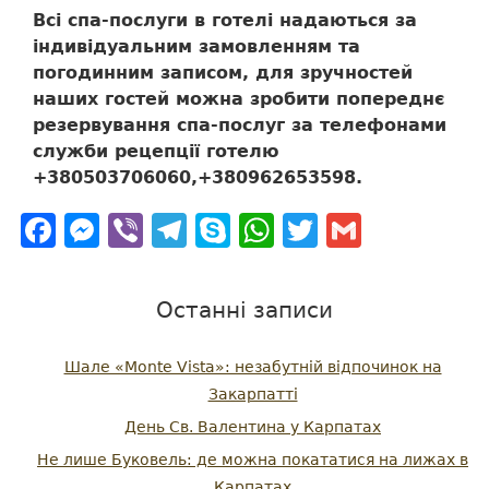
Всі спа-послуги в готелі надаються за
індивідуальним замовленням та
погодинним записом, для зручностей
наших гостей можна зробити попереднє
резервування спа-послуг за телефонами
служби рецепції готелю
+380503706060,+380962653598.
Facebook
Messenger
Viber
Telegram
Skype
WhatsApp
Twitter
Gmail
Останні записи
Шале «Monte Vista»: незабутній відпочинок на
Закарпатті
День Св. Валентина у Карпатах
Не лише Буковель: де можна покататися на лижах в
Карпатах