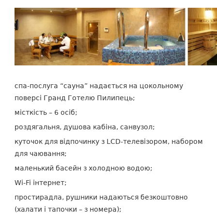
спа-послуга “сауна” надається на цокольному
поверсі Гранд Готелю Пилипець;
місткість – 6 осіб;
роздягальня, душова кабіна, санвузол;
куточок для відпочинку з LCD-телевізором, набором
для чаювання;
маленький басейн з холодною водою;
Wi-Fi інтернет;
простирадла, рушники надаються безкоштовно
(халати і тапочки – з номера);