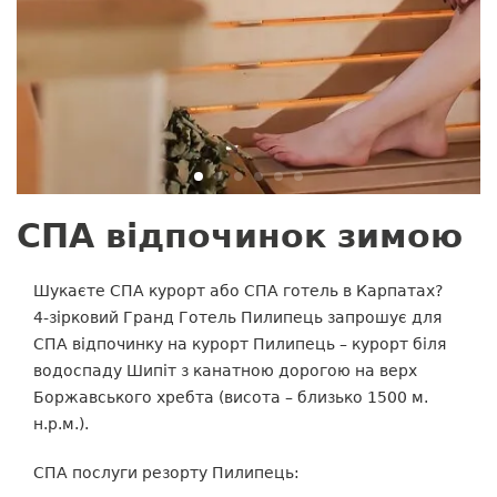
СПА відпочинок зимою
Шукаєте СПА курорт або СПА готель в Карпатах?
4-зірковий Гранд Готель Пилипець запрошує для
СПА відпочинку на курорт Пилипець – курорт біля
водоспаду Шипіт з канатною дорогою на верх
Боржавського хребта (висота – близько 1500 м.
н.р.м.).
СПА послуги резорту Пилипець: