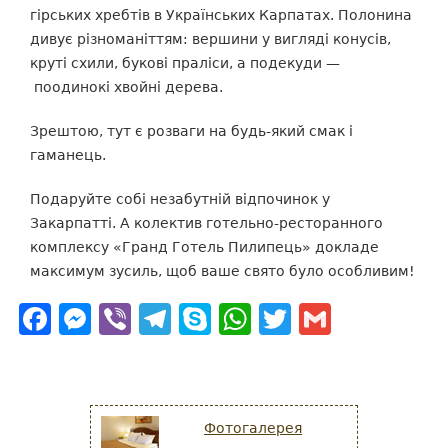
гірських хребтів в Українських Карпатах. Полонина
дивує різноманіттям:
вершини у вигляді конусів,
круті схили, букові праліси, а подекуди
—
поодинокі хвойні дерева.
Зрештою, тут є розваги на будь-який смак і
гаманець.
Подаруйте собі незабутній відпочинок у
Закарпатті. А колектив
готельно-ресторанного
комплексу «Гранд Готель Пилипець» докладе
максимум зусиль, щоб ваше свято було особливим!
Facebook
Messenger
Viber
Telegram
Skype
WhatsApp
Twitter
Gmail
Фотогалерея