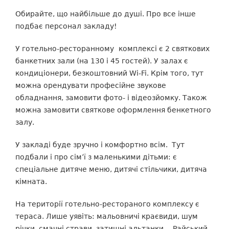
Обирайте, що найбільше до душі. Про все інше
подбає персонал закладу!
У готельно-ресторанному
комплексі є
2 святкових
банкетних зали (на 130 і 45 гостей). У залах є
кондиціонери, безкоштовний Wi-Fi. Крім того, тут
можна орендувати професійне звукове
обладнання, замовити фото- і відеозйомку. Також
можна замовити святкове оформлення бенкетного
залу.
У закладі буде зручно і комфортно всім. Тут
подбали і про сім’ї з маленькими дітьми: є
спеціальне дитяче меню, дитячі стільчики, дитяча
кімната.
На території готельно-рестораного комплексу є
тераса. Лише уявіть: мальовничі краєвиди, шум
річки, смачні страви, затишні альтанки… Райський