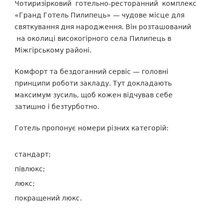
Чотиризірковий готельно-ресторанний
комплекс
«Гранд Готель Пилипець»
—
чудове місце для
святкування дня народження. Він розташований
на околиці високогірного села Пилипець в
Міжгірському районі.
Комфорт та бездоганний сервіс
—
головні
принципи роботи закладу. Тут докладають
максимум зусиль, щоб кожен відчував себе
затишно і безтурботно.
Готель пропонує номери різних категорій:
стандарт;
півлюкс;
люкс;
покращений люкс.