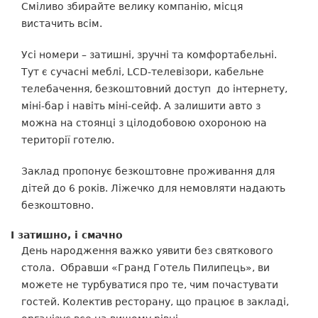
Сміливо збирайте велику компанію, місця
вистачить всім.
Усі номери – затишні, зручні та комфортабельні.
Тут є сучасні меблі, LCD-телевізори, кабельне
телебачення, безкоштовний доступ до інтернету,
міні-бар і навіть міні-сейф. А залишити авто з
можна на стоянці з
цілодобовою охороною на
території готелю.
Заклад пропонує безкоштовне проживання для
дітей до 6 років. Ліжечко для немовляти надають
безкоштовно.
І затишно, і смачно
День народження важко уявити без святкового
стола. Обравши «Гранд Готель Пилипець», ви
можете не турбуватися про те, чим почастувати
гостей. Колектив ресторану, що працює в закладі,