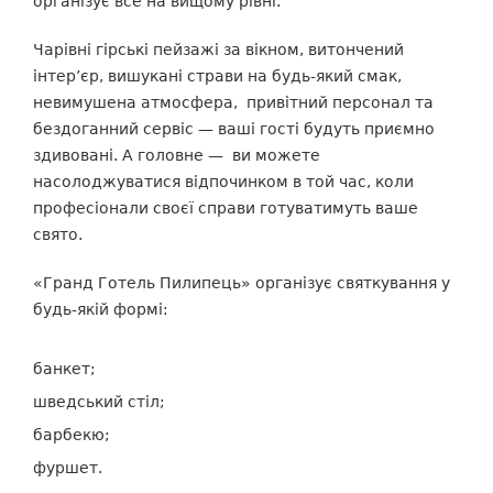
організує все на вищому рівні.
Чарівні гірські пейзажі за вікном, витончений
інтер’єр, вишукані страви на будь-який смак,
невимушена атмосфера, привітний персонал та
бездоганний сервіс
—
ваші гості будуть приємно
здивовані. А головне
—
ви можете
насолоджуватися відпочинком в той час, коли
професіонали своєї справи готуватимуть ваше
свято.
«Гранд Готель Пилипець» організує святкування у
будь-якій формі:
банкет;
шведський стіл;
барбекю;
фуршет.