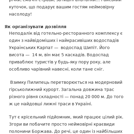
куточок, що подарує вашим гостям неймовірну
насолоду!
Як організувати дозвілля
Неподалік від готельно-ресторанного комплексу є
один з найвідоміших і найкрасивіших водоспадів
Українських Карпат
—
водоспад Шипіт. Його
висота
—
14 м, він має 5 каскадів. Водоспад
приваблює туристів у будь-яку пору року, але
особливо чарівний навесні, коли тане сніг.
Взимку Пилипець перетворюється на модерновий
гірськолижний курорт. Загальна довжина трас
різного рівня складності
—
понад 20 000 м. До того
ж це найдовші лижні траси в Україні.
Тут є крісельний підйомник, який працює цілий рік.
Згори ви побачите просто неймовірні краєвиди
полонини Боржава. До речі, це
один із найбільших