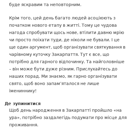
буде яскравим та неповторним.
Крім того, цей день багато людей асоціюють з
початком нового етапу в житті. Тому це чудова
нагода спробувати щось нове, втілити давню мрію
чи просто поїхати туди, де ніколи не бували. І це
ще один аргумент, щоб організувати святкування в
чарівному куточку Закарпаття. Тут є все, що
потрібно для гарного відпочинку. Та найголовніше
– він може бути дуже різним. Прислухайтесь до
наших порад. Ми знаємо, як гарно організувати
свято, щоб воно запам’яталося не лише
імениннику!
Де зупинитися
Щоб день народження в Закарпатті пройшло «на
ура», потрібно заздалегідь подумати про місце для
проживання.