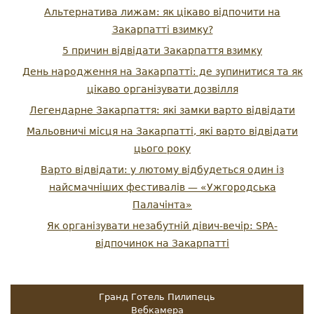
Альтернатива лижам: як цікаво відпочити на
Закарпатті взимку?
5 причин відвідати Закарпаття взимку
День народження на Закарпатті: де зупинитися та як
цікаво організувати дозвілля
Легендарне Закарпаття: які замки варто відвідати
Мальовничі місця на Закарпатті, які варто відвідати
цього року
Варто відвідати: у лютому відбудеться один із
найсмачніших фестивалів — «Ужгородська
Палачінта»
Як організувати незабутній дівич-вечір: SPA-
відпочинок на Закарпатті
Гранд Готель Пилипець
Вебкамера