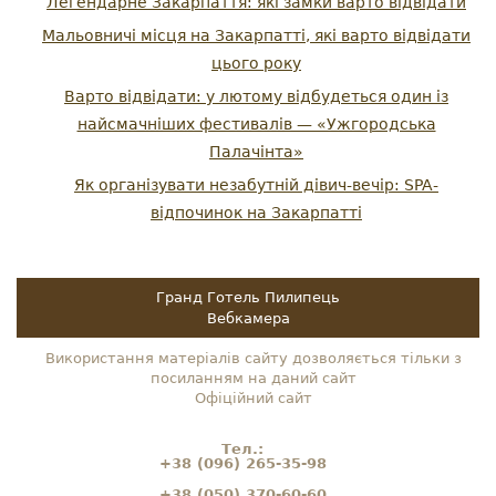
Легендарне Закарпаття: які замки варто відвідати
Мальовничі місця на Закарпатті, які варто відвідати
цього року
Варто відвідати: у лютому відбудеться один із
найсмачніших фестивалів — «Ужгородська
Палачінта»
Як організувати незабутній дівич-вечір: SPA-
відпочинок на Закарпатті
Гранд Готель Пилипець
Вебкамера
Використання матеріалів сайту дозволяється тільки з
посиланням на даний сайт
Офіційний сайт
Тел.:
+38 (096) 265-35-98
+38 (050) 370-60-60