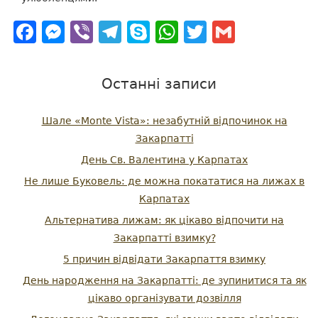
Facebook
Messenger
Viber
Telegram
Skype
WhatsApp
Twitter
Gmail
Останні записи
Шале «Monte Vista»: незабутній відпочинок на
Закарпатті
День Св. Валентина у Карпатах
Не лише Буковель: де можна покататися на лижах в
Карпатах
Альтернатива лижам: як цікаво відпочити на
Закарпатті взимку?
5 причин відвідати Закарпаття взимку
День народження на Закарпатті: де зупинитися та як
цікаво організувати дозвілля